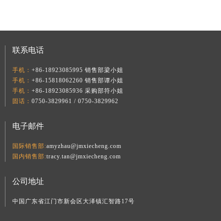
担当。他性格内敛，不善言辞，但手中的工件便是他
塑胶成型周边辅助设备强势亮相（展位号：B1-B3，
最好的语言。每一次精准的切削、每一道严苛的尺寸
B32-B34），集中呈现前沿技术与集成方案，着力满
把控，都体现着他对工艺的极致追求。在同事们眼
足马来西亚及周边市场的本地化需求。聚焦东盟核心
中，徐新瑞的技术从不“掉链子”，经他手加工的产
市场，携成亮相马来西亚机械工业盛会7月16日至18
品，合格率始终名列前茅。他用日复一日的精进，守
联系电话
日，MIMF 2026在马来西亚国际贸易展览中心
护着“携成制造”的品质底线。温情相聚，致敬坚守活
（MITEC）隆重举行。
动现场，陆总为徐新瑞颁发了十周年纪念币，并
手机：
+86-18923085995 销售部梁小姐
手机：
+86-15818062260 销售部谭小姐
手机：
+86-18923085936 采购部符小姐
固话：
0750-3829961 / 0750-3829962
电子邮件
国际销售部:
amyzhau@jmxiecheng.com
国内销售部:
tracy.tan@jmxiecheng.com
公司地址
中国广东省江门市新会区大泽镇汇智路17号