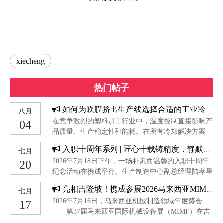
xiecheng
热门帖子
如何为吹膜挤出生产线选择合适的工业冷水机组
八月
在竞争激烈的塑料加工行业中，温度控制直接影响产
04
品质量、生产稳定性和能耗。在所有冷却解决方案
中，为吹膜挤出生产线选择合适的工业冷水机组是最
入职十周年系列 | 匠心十载铸精度，静默深耕显真章
七月
为关键的决策之一。与其他行业不同，吹膜挤出工艺
2026年7月18日下午，一场朴素而温馨的入职十周年
20
需要特别关注熔体温度波动、型坯稳定性以及气泡冷
纪念活动在携成举行。生产制造中心副总经理陆孝星
却行为。本指南将介绍如何为吹膜挤出应用选择合适
与生产部的同事们温暖相聚，共同庆祝铣床工徐新瑞
的冷水机组。
亮相吉隆坡！携成参展2026马来西亚MIMF，共探东南亚塑胶智造新机遇
七月
入职十周年的重要时刻。十年磨一剑，精度见真功徐
2026年7月16日，马来西亚机械制造领域年度盛会
17
新瑞是生产部一部的一名铣床工。十年间，他始终坚
——第37届马来西亚国际机械设备展（MIMF）在吉
守在铣床前，用沉稳与专注诠释着一线工匠的责任与
隆坡盛大开幕。广东携成智能装备有限公司携全系列