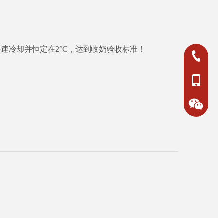
速冷却并恒定在2°C，达到收奶验收标准！
0750-382
0750-382
+86-18
+86-15
+86-18