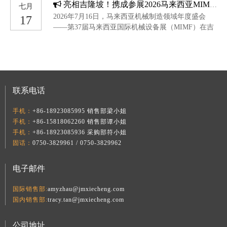
亮相吉隆坡！携成参展2026马来西亚MIMF，共探东南亚塑胶智造新机遇
七月
入职十周年的重要时刻。十年磨一剑，精度见真功徐
2026年7月16日，马来西亚机械制造领域年度盛会
17
新瑞是生产部一部的一名铣床工。十年间，他始终坚
——第37届马来西亚国际机械设备展（MIMF）在吉
守在铣床前，用沉稳与专注诠释着一线工匠的责任与
隆坡盛大开幕。广东携成智能装备有限公司携全系列
担当。他性格内敛，不善言辞，但手中的工件便是他
塑胶成型周边辅助设备强势亮相（展位号：B1-B3，
最好的语言。每一次精准的切削、每一道严苛的尺寸
B32-B34），集中呈现前沿技术与集成方案，着力满
把控，都体现着他对工艺的极致追求。在同事们眼
足马来西亚及周边市场的本地化需求。聚焦东盟核心
中，徐新瑞的技术从不“掉链子”，经他手加工的产
市场，携成亮相马来西亚机械工业盛会7月16日至18
品，合格率始终名列前茅。他用日复一日的精进，守
联系电话
日，MIMF 2026在马来西亚国际贸易展览中心
护着“携成制造”的品质底线。温情相聚，致敬坚守活
（MITEC）隆重举行。
动现场，陆总为徐新瑞颁发了十周年纪念币，并
手机：
+86-18923085995 销售部梁小姐
手机：
+86-15818062260 销售部谭小姐
手机：
+86-18923085936 采购部符小姐
固话：
0750-3829961 / 0750-3829962
电子邮件
国际销售部:
amyzhau@jmxiecheng.com
国内销售部:
tracy.tan@jmxiecheng.com
公司地址