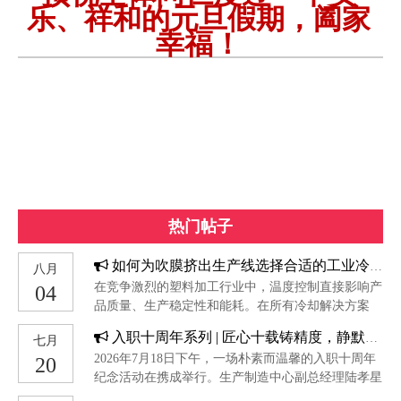
乐、祥和的元旦假期，阖家
幸福！
热门帖子
如何为吹膜挤出生产线选择合适的工业冷水机组
八月
在竞争激烈的塑料加工行业中，温度控制直接影响产
04
品质量、生产稳定性和能耗。在所有冷却解决方案
中，为吹膜挤出生产线选择合适的工业冷水机组是最
入职十周年系列 | 匠心十载铸精度，静默深耕显真章
七月
为关键的决策之一。与其他行业不同，吹膜挤出工艺
2026年7月18日下午，一场朴素而温馨的入职十周年
20
需要特别关注熔体温度波动、型坯稳定性以及气泡冷
纪念活动在携成举行。生产制造中心副总经理陆孝星
却行为。本指南将介绍如何为吹膜挤出应用选择合适
与生产部的同事们温暖相聚，共同庆祝铣床工徐新瑞
的冷水机组。