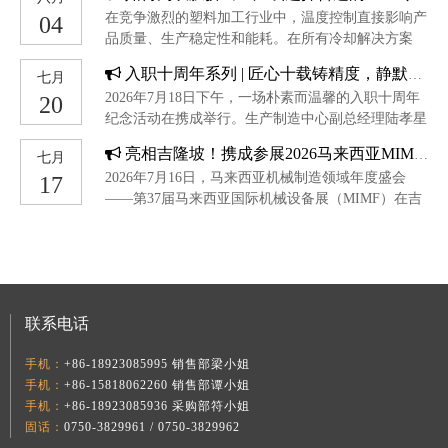
在竞争激烈的塑料加工行业中，温度控制直接影响产
04
品质量、生产稳定性和能耗。在所有冷却解决方案
中，为吹膜挤出生产线选择合适的工业冷水机组是最
入职十周年系列 | 匠心十载铸精度，静默深耕显真章
七月
为关键的决策之一。与其他行业不同，吹膜挤出工艺
2026年7月18日下午，一场朴素而温馨的入职十周年
20
需要特别关注熔体温度波动、型坯稳定性以及气泡冷
纪念活动在携成举行。生产制造中心副总经理陆孝星
却行为。本指南将介绍如何为吹膜挤出应用选择合适
与生产部的同事们温暖相聚，共同庆祝铣床工徐新瑞
的冷水机组。
亮相吉隆坡！携成参展2026马来西亚MIMF，共探东南亚塑胶智造新机遇
七月
入职十周年的重要时刻。十年磨一剑，精度见真功徐
2026年7月16日，马来西亚机械制造领域年度盛会
17
新瑞是生产部一部的一名铣床工。十年间，他始终坚
——第37届马来西亚国际机械设备展（MIMF）在吉
守在铣床前，用沉稳与专注诠释着一线工匠的责任与
隆坡盛大开幕。广东携成智能装备有限公司携全系列
担当。他性格内敛，不善言辞，但手中的工件便是他
塑胶成型周边辅助设备强势亮相（展位号：B1-B3，
最好的语言。每一次精准的切削、每一道严苛的尺寸
B32-B34），集中呈现前沿技术与集成方案，着力满
把控，都体现着他对工艺的极致追求。在同事们眼
足马来西亚及周边市场的本地化需求。聚焦东盟核心
中，徐新瑞的技术从不“掉链子”，经他手加工的产
市场，携成亮相马来西亚机械工业盛会7月16日至18
品，合格率始终名列前茅。他用日复一日的精进，守
联系电话
日，MIMF 2026在马来西亚国际贸易展览中心
护着“携成制造”的品质底线。温情相聚，致敬坚守活
（MITEC）隆重举行。
动现场，陆总为徐新瑞颁发了十周年纪念币，并
手机：
+86-18923085995 销售部梁小姐
手机：
+86-15818062260 销售部谭小姐
手机：
+86-18923085936 采购部符小姐
固话：
0750-3829961 / 0750-3829962