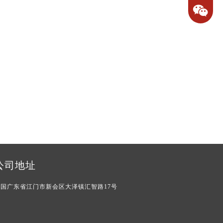
聚，致敬坚守活动现场，陆总为徐
+86-15
新瑞颁发了十周年纪念币，并
+86-18
1892308
公司地址
中国广东省江门市新会区大泽镇汇智路17号