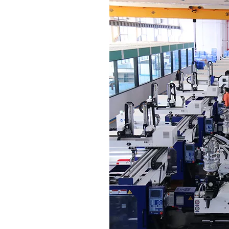
["wechat","weibo","qzone","douban","email"]