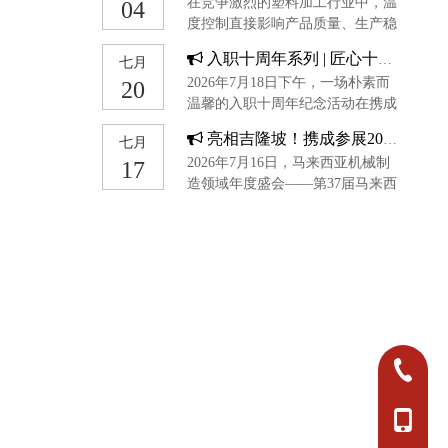
在竞争激烈的塑料加工行业中，温
04
度控制直接影响产品质量、生产稳
定性和能耗。在所有冷却解决方案
入职十周年系列 | 匠心十载铸精度，静默深耕显真章
七月
中，为吹膜挤出生产线选择合适的
2026年7月18日下午，一场朴素而
20
工业冷水机组是最为关键的决策之
温馨的入职十周年纪念活动在携成
一。与其他行业不同，吹膜挤出工
举行。生产制造中心副总经理陆孝
艺需要特别关注熔体温度波动、型
亮相吉隆坡！携成参展2026马来西亚MIMF，共探东南亚塑胶智造新机遇
七月
星与生产部的同事们温暖相聚，共
坯稳定性以及气泡冷却行为。本指
2026年7月16日，马来西亚机械制
17
同庆祝铣床工徐新瑞入职十周年的
南将介绍如何为吹膜挤出应用选择
造领域年度盛会——第37届马来西
重要时刻。十年磨一剑，精度见真
合适的冷水机组。
亚国际机械设备展（MIMF）在吉
功徐新瑞是生产部一部的一名铣床
隆坡盛大开幕。广东携成智能装备
工。十年间，他始终坚守在铣床
有限公司携全系列塑胶成型周边辅
前，用沉稳与专注诠释着一线工匠
助设备强势亮相（展位号：B1-
的责任与担当。他性格内敛，不善
B3，B32-B34），集中呈现前沿技
言辞，但手中的工件便是他最好的
术与集成方案，着力满足马来西亚
语言。每一次精准的切削、每一道
及周边市场的本地化需求。聚焦东
严苛的尺寸把控，都体现着他对工
盟核心市场，携成亮相马来西亚机
艺的极致追求。在同事们眼中，徐
0750-382
械工业盛会7月16日至18日，
新瑞的技术从不“掉链子”，经他手
MIMF 2026在马来西亚国际贸易展
加工的产品，合格率始终名列前
览中心（MITEC）隆重举行。
茅。他用日复一日的精进，守护着
0750-382
+86-18
“携成制造”的品质底线。温情相