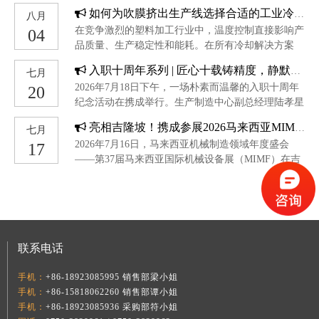
如何为吹膜挤出生产线选择合适的工业冷水机组
八月
在竞争激烈的塑料加工行业中，温度控制直接影响产
04
品质量、生产稳定性和能耗。在所有冷却解决方案
中，为吹膜挤出生产线选择合适的工业冷水机组是最
入职十周年系列 | 匠心十载铸精度，静默深耕显真章
七月
为关键的决策之一。与其他行业不同，吹膜挤出工艺
2026年7月18日下午，一场朴素而温馨的入职十周年
20
需要特别关注熔体温度波动、型坯稳定性以及气泡冷
纪念活动在携成举行。生产制造中心副总经理陆孝星
却行为。本指南将介绍如何为吹膜挤出应用选择合适
与生产部的同事们温暖相聚，共同庆祝铣床工徐新瑞
的冷水机组。
亮相吉隆坡！携成参展2026马来西亚MIMF，共探东南亚塑胶智造新机遇
七月
入职十周年的重要时刻。十年磨一剑，精度见真功徐
2026年7月16日，马来西亚机械制造领域年度盛会
17
新瑞是生产部一部的一名铣床工。十年间，他始终坚
——第37届马来西亚国际机械设备展（MIMF）在吉
守在铣床前，用沉稳与专注诠释着一线工匠的责任与
隆坡盛大开幕。广东携成智能装备有限公司携全系列
担当。他性格内敛，不善言辞，但手中的工件便是他
塑胶成型周边辅助设备强势亮相（展位号：B1-B3，
最好的语言。每一次精准的切削、每一道严苛的尺寸
B32-B34），集中呈现前沿技术与集成方案，着力满
把控，都体现着他对工艺的极致追求。在同事们眼
足马来西亚及周边市场的本地化需求。聚焦东盟核心
中，徐新瑞的技术从不“掉链子”，经他手加工的产
市场，携成亮相马来西亚机械工业盛会7月16日至18
品，合格率始终名列前茅。他用日复一日的精进，守
联系电话
日，MIMF 2026在马来西亚国际贸易展览中心
护着“携成制造”的品质底线。温情相聚，致敬坚守活
（MITEC）隆重举行。
动现场，陆总为徐新瑞颁发了十周年纪念币，并
手机：
+86-18923085995 销售部梁小姐
手机：
+86-15818062260 销售部谭小姐
手机：
+86-18923085936 采购部符小姐