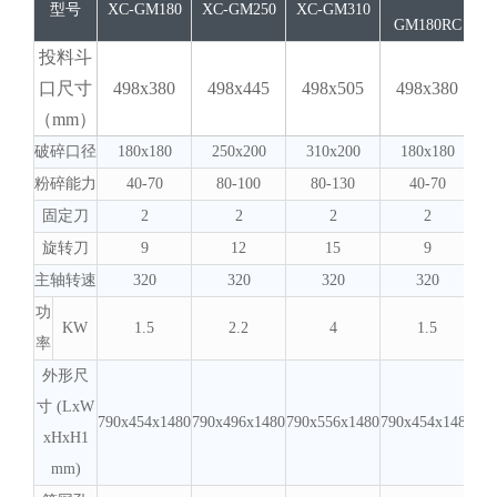
型号
XC-GM180
XC-GM250
XC-GM310
GM180RC
投料斗
口尺寸
498x380
498x445
498x505
498x380
（mm）
破碎口径
180x180
250x200
310x200
180x180
粉碎能力
40-70
80-100
80-130
40-70
固定刀
2
2
2
2
旋转刀
9
12
15
9
主轴转速
320
320
320
320
功
KW
1.5
2.2
4
1.5
率
外形尺
寸 (LxW
790x454x1480
790x496x1480
790x556x1480
790x454x1480
79
xHxH1
mm)