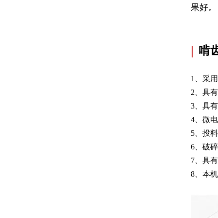
果好。
|
啃
1、采
2、具
3、具
4、微
5、投
6、破
7、具
8、本