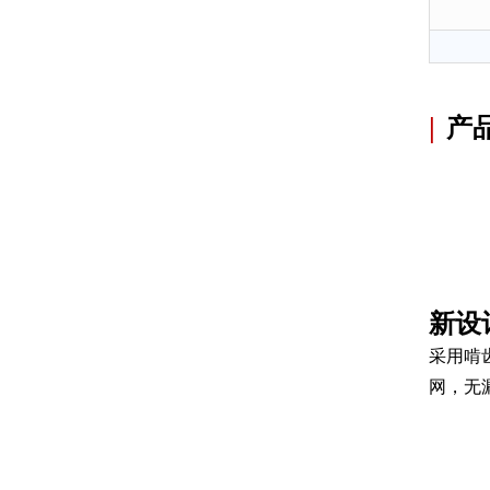
|
产
新设
采用啃
网，无