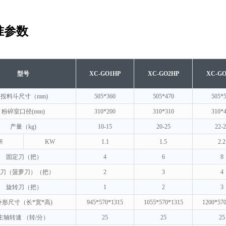
准参数
型号
XC-GO1HP
XC-GO2HP
XC-GO
投料斗尺寸（mm)
505*360
505*470
505*
粉碎室口径(mm)
310*200
310*310
310*
产量（kg)
10-15
20-25
22-2
率
KW
1.1
1.5
2.2
固定刀（把）
4
6
8
刀（菠萝刀）（把）
2
3
4
旋转刀（把）
1
2
3
外形尺寸（长*宽*高)
945*570*1315
1055*570*1315
1200*57
主轴转速 （转/分）
25
25
25