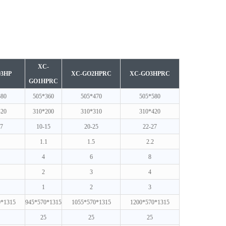
XC-
3HP
XC-GO2HPRC
XC-GO3HPRC
GO1HPRC
580
505*360
505*470
505*580
420
310*200
310*310
310*420
7
10-15
20-25
22-27
1.1
1.5
2.2
4
6
8
2
3
4
1
2
3
0*1315
945*570*1315
1055*570*1315
1200*570*1315
25
25
25