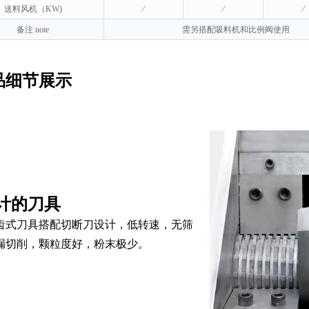
送料风机（KW)
∕
∕
∕
备注 note
需另搭配吸料机和比例阀使用
品细节展示
计的刀具
齿式刀具搭配切断刀设计，低转速，无筛
漏切削，颗粒度好，粉末极少。