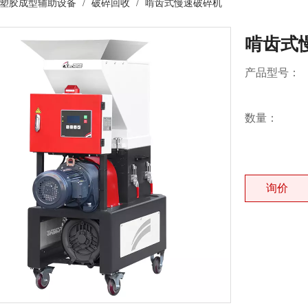
塑胶成型辅助设备
/
破碎回收
/
啃齿式慢速破碎机
啃齿式
产品型号：
数量：
询价