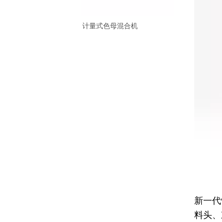
计量式色母混合机
立式
新一代
料头、