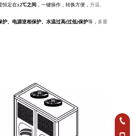
度恒定在
±2℃之间
，一键操作，转换方便，
升温、
护、电源逆相保护、水温过高(过低)保护
等，
多重
0750-382
0750-382
+86-18