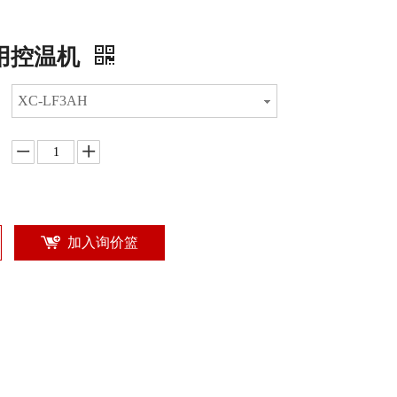
用控温机
XC-LF3AH
加入询价篮