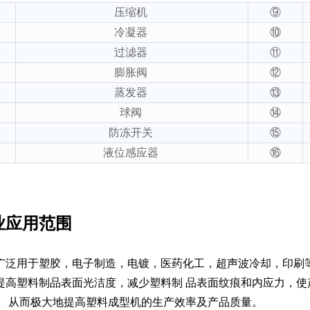
压缩机
⑨
冷凝器
⑩
过滤器
⑪
膨胀阀
⑫
蒸发器
⑬
球阀
⑭
防冻开关
⑮
液位感应器
⑯
业应用范围
广泛用于塑胶，电子制造，电镀，医药化工，超声波冷却，印刷
提高塑料制品表面光洁度，减少塑料制 品表面纹痕和内应力，
、 从而极大地提高塑料成型机的生产效率及产品质量。