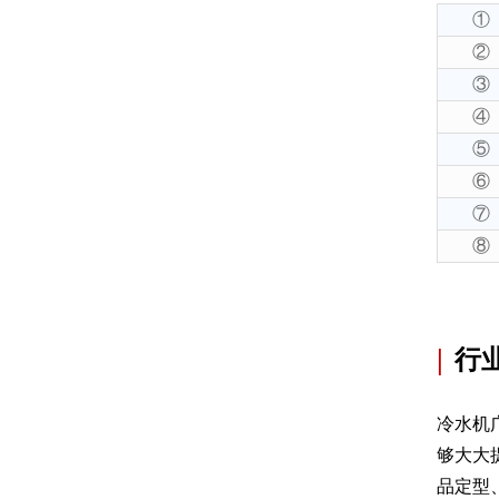
①
②
③
④
⑤
⑥
⑦
⑧
|
行
冷水机
够大大
品定型