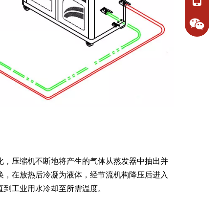
+86-15
+86-18
1892308
化，压缩机不断地将产生的气体从蒸发器中抽出并
换，在放热后冷凝为液体，经节流机构降压后进入
直到工业用水冷却至所需温度。