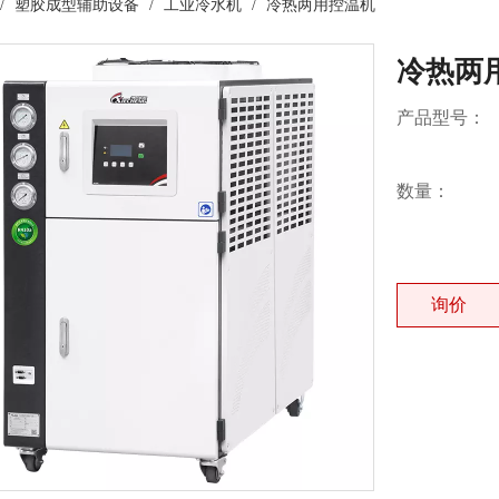
/
塑胶成型辅助设备
/
工业冷水机
/
冷热两用控温机
冷热两
产品型号：
数量：
询价