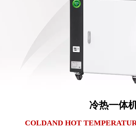
冷热一体
COLDAND HOT TEMPERATU