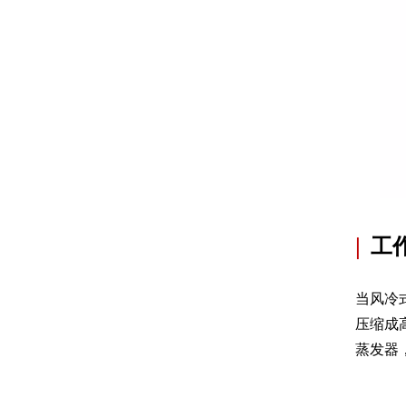
|
工
当风冷
压缩成
蒸发器