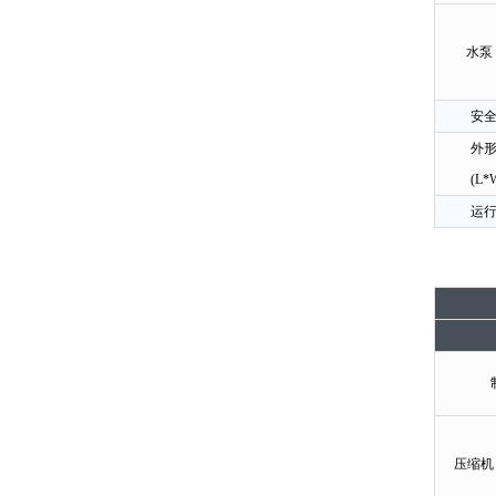
水泵
安
外
(L*
运
压缩机