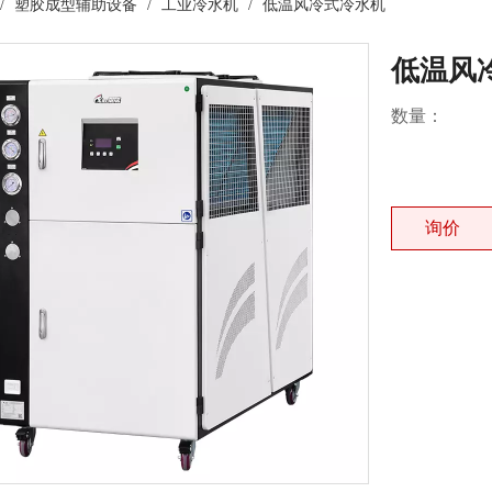
/
塑胶成型辅助设备
/
工业冷水机
/
低温风冷式冷水机
低温风
数量：
询价