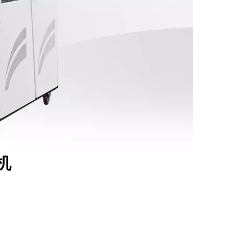
机组
低温水冷式螺杆冷水机
防爆
机