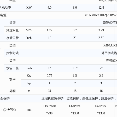
类型
全封闭涡转式
入总功率
KW
4.5
8.6
12.8
电源
3PH-380V/50HZ(200V/2
类型
壳管式/不
冷冻水量
M³/h
1.29
3.7
3.99
水管口径
lnch
1”
2”
2.5”
类型
R404A/R3
体
控制方式
外平衡式热
类型
壳管式
水管口径
Inch
1”
1.5”
2”
Kw
0.75
1.5
2.2
功率
hp
1
2
3
扬程
m
25
15
16
安全保护
压缩机过热保护，过流保护，高低压保护，超温保护，
1150*680
1320*690
1570*750
1
(L*W*H)
mm
*990
*1380
*1380