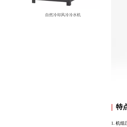
水机
圆形冷却塔
|
特点
1. 