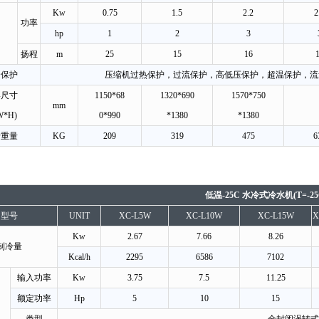
Kw
0.75
1.5
2.2
2
功率
hp
1
2
3
扬程
m
25
15
16
全保护
压缩机过热保护，过流保护，高低压保护，超温保护，流
形尺寸
1150*68
1320*690
1570*750
mm
W*H)
0*990
*1380
*1380
行重量
KG
209
319
475
6
低温-25C 水冷式冷水机(T=-25
型号
UNIT
XC-L5W
XC-L10W
XC-L15W
X
Kw
2.67
7.66
8.26
制冷量
Kcal/h
2295
6586
7102
输入功率
Kw
3.75
7.5
11.25
额定功率
Hp
5
10
15