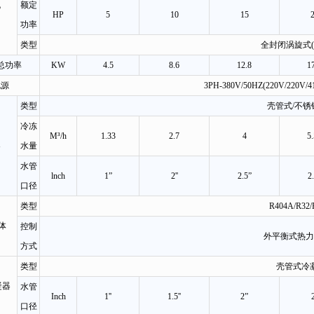
机
额定
HP
5
10
15
功率
类型
全封闭涡旋式(
总功率
KW
4.5
8.6
12.8
1
电源
3PH-380V/50HZ(220V/220V/
类型
壳管式/不锈
冷冻
M³/h
1.33
2.7
4
5
器
水量
水管
lnch
1”
2''
2.5”
2
口径
类型
R404A/R32/
体
控制
外平衡式热力
方式
类型
壳管式冷
凝器
水管
Inch
1''
1.5''
2”
2
口径