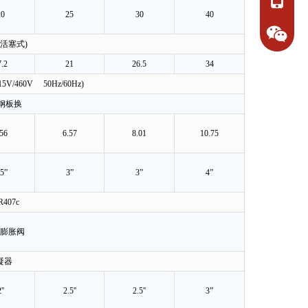
20
25
30
40
+86-15
活塞式)
7.2
21
26.5
34
+86-18
415V/460V 50Hz/60Hz)
钢板换
.56
6.57
8.01
10.75
.5”
3”
3”
4”
R407c
1892308
膨胀阀
凝器
''
2.5''
2.5''
3”