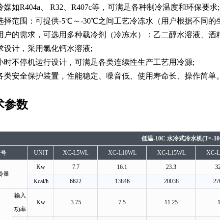
用冷媒如R404a、 R32、R407c等，可满足各种制冷温度和环保要求;
温度选择范围：可提供-5℃～-30℃之间工艺冷冻水（用户根据不同
根据用户的需求，可选用多种载冷剂（冷冻水）：乙二醇水溶液、
求设计，采用氯化钙水溶液;
按24小时不停机运行设计，可满足各类连续性生产工艺用冷源;
配备各类安全保护装置，性能稳定、噪音低、使用寿命长、操作简单
术参数
低温-10C 水冷式冷水机(T=-10
型号
UNIT
XC-L5WL
XC-L10WL
XC-L15WL
XC-
Kw
7.7
16.1
23.3
3
冷量
Kcal/h
6622
13846
20038
27
输入
Kw
3.75
7.5
11.25
功率